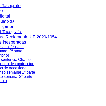
l Tacógrafo
ico
igital
rrumpida
ligente
el Tacógrafo
vas; Reglamento UE 2020/1054
es inesperadas
manal 1ª parte
anal 2ª parte
torios
 sentencia Charlton
eriodo de conducción
os de necesidad
nso semanal 1ª parte
so semanal 2ª parte
inuto