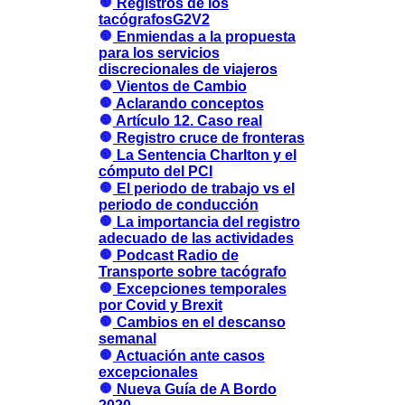
Registros de los
tacógrafosG2V2
Enmiendas a la propuesta
para los servicios
discrecionales de viajeros
Vientos de Cambio
Aclarando conceptos
Artículo 12. Caso real
Registro cruce de fronteras
La Sentencia Charlton y el
cómputo del PCI
El periodo de trabajo vs el
periodo de conducción
La importancia del registro
adecuado de las actividades
Podcast Radio de
Transporte sobre tacógrafo
Excepciones temporales
por Covid y Brexit
Cambios en el descanso
semanal
Actuación ante casos
excepcionales
Nueva Guía de A Bordo