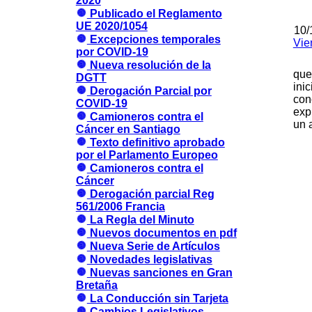
2020
Publicado el Reglamento
UE 2020/1054
10/
Excepciones temporales
Vie
por COVID-19
Nueva resolución de la
que
DGTT
ini
Derogación Parcial por
con
COVID-19
exp
Camioneros contra el
un 
Cáncer en Santiago
Texto definitivo aprobado
por el Parlamento Europeo
Camioneros contra el
Cáncer
Derogación parcial Reg
561/2006 Francia
La Regla del Minuto
Nuevos documentos en pdf
Nueva Serie de Artículos
Novedades legislativas
Nuevas sanciones en Gran
Bretaña
La Conducción sin Tarjeta
Cambios Legislativos