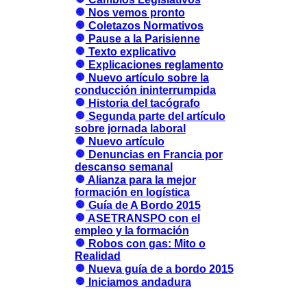
Nos vemos pronto
Coletazos Normativos
Pause a la Parisienne
Texto explicativo
Explicaciones reglamento
Nuevo artículo sobre la
conducción ininterrumpida
Historia del tacógrafo
Segunda parte del artículo
sobre jornada laboral
Nuevo artículo
Denuncias en Francia por
descanso semanal
Alianza para la mejor
formación en logística
Guía de A Bordo 2015
ASETRANSPO con el
empleo y la formación
Robos con gas: Mito o
Realidad
Nueva guía de a bordo 2015
Iniciamos andadura