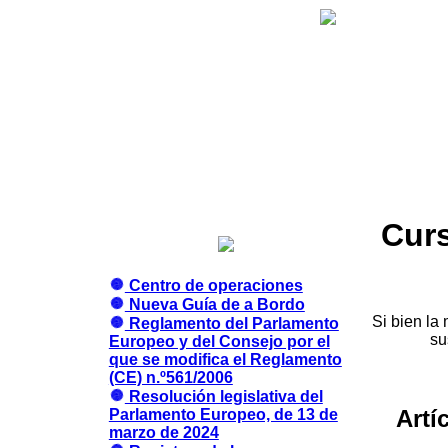
Cur
Centro de operaciones
Nueva Guía de a Bordo
Si bien la
Reglamento del Parlamento
su
Europeo y del Consejo por el
que se modifica el Reglamento
(CE) n.º561/2006
Resolución legislativa del
Artí
Parlamento Europeo, de 13 de
marzo de 2024